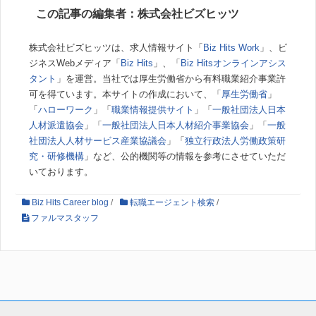
この記事の編集者：株式会社ビズヒッツ
株式会社ビズヒッツは、求人情報サイト「
Biz Hits Work
」、ビ
ジネスWebメディア「
Biz Hits
」、「
Biz Hitsオンラインアシス
タント
」を運営。当社では厚生労働省から有料職業紹介事業許
可を得ています。本サイトの作成において、「
厚生労働省
」
「
ハローワーク
」「
職業情報提供サイト
」「
一般社団法人日本
人材派遣協会
」「
一般社団法人日本人材紹介事業協会
」「
一般
社団法人人材サービス産業協議会
」「
独立行政法人労働政策研
究・研修機構
」など、公的機関等の情報を参考にさせていただ
いております。
Biz Hits Career blog
/
転職エージェント検索
/
ファルマスタッフ