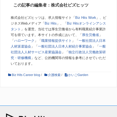
この記事の編集者：株式会社ビズヒッツ
株式会社ビズヒッツは、求人情報サイト「
Biz Hits Work
」、ビ
ジネスWebメディア「
Biz Hits
」、「
Biz Hitsオンラインアシス
タント
」を運営。当社では厚生労働省から有料職業紹介事業許
可を得ています。本サイトの作成において、「
厚生労働省
」
「
ハローワーク
」「
職業情報提供サイト
」「
一般社団法人日本
人材派遣協会
」「
一般社団法人日本人材紹介事業協会
」「
一般
社団法人人材サービス産業協議会
」「
独立行政法人労働政策研
究・研修機構
」など、公的機関等の情報を参考にさせていただ
いております。
Biz Hits Career blog
/
介護検索
/
かいごGarden