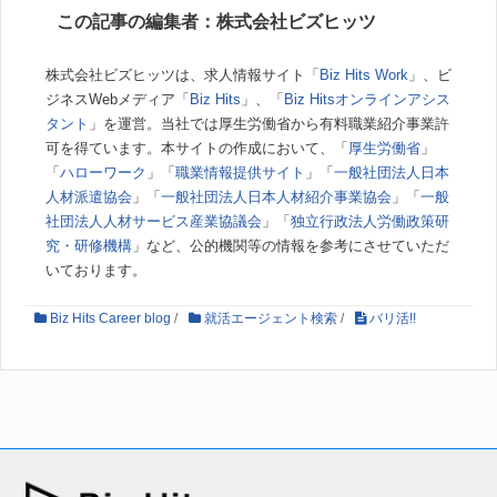
この記事の編集者：株式会社ビズヒッツ
株式会社ビズヒッツは、求人情報サイト「
Biz Hits Work
」、ビ
ジネスWebメディア「
Biz Hits
」、「
Biz Hitsオンラインアシス
タント
」を運営。当社では厚生労働省から有料職業紹介事業許
可を得ています。本サイトの作成において、「
厚生労働省
」
「
ハローワーク
」「
職業情報提供サイト
」「
一般社団法人日本
人材派遣協会
」「
一般社団法人日本人材紹介事業協会
」「
一般
社団法人人材サービス産業協議会
」「
独立行政法人労働政策研
究・研修機構
」など、公的機関等の情報を参考にさせていただ
いております。
Biz Hits Career blog
/
就活エージェント検索
/
バリ活!!