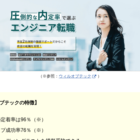
（※参照：
ウィルオブテック
）
ブテックの特徴】
定着率は96％（※）
プ成功率76％（※）