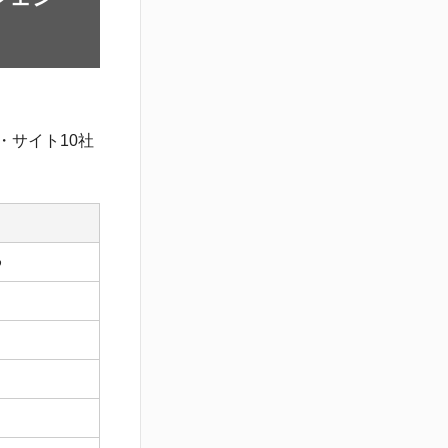
・サイト10社
め
ト