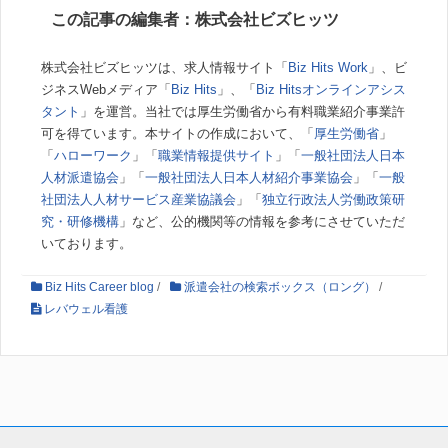
この記事の編集者：株式会社ビズヒッツ
株式会社ビズヒッツは、求人情報サイト「
Biz Hits Work
」、ビ
ジネスWebメディア「
Biz Hits
」、「
Biz Hitsオンラインアシス
タント
」を運営。当社では厚生労働省から有料職業紹介事業許
可を得ています。本サイトの作成において、「
厚生労働省
」
「
ハローワーク
」「
職業情報提供サイト
」「
一般社団法人日本
人材派遣協会
」「
一般社団法人日本人材紹介事業協会
」「
一般
社団法人人材サービス産業協議会
」「
独立行政法人労働政策研
究・研修機構
」など、公的機関等の情報を参考にさせていただ
いております。
Biz Hits Career blog
/
派遣会社の検索ボックス（ロング）
/
レバウェル看護