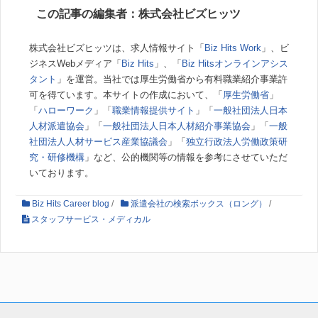
この記事の編集者：株式会社ビズヒッツ
株式会社ビズヒッツは、求人情報サイト「
Biz Hits Work
」、ビ
ジネスWebメディア「
Biz Hits
」、「
Biz Hitsオンラインアシス
タント
」を運営。当社では厚生労働省から有料職業紹介事業許
可を得ています。本サイトの作成において、「
厚生労働省
」
「
ハローワーク
」「
職業情報提供サイト
」「
一般社団法人日本
人材派遣協会
」「
一般社団法人日本人材紹介事業協会
」「
一般
社団法人人材サービス産業協議会
」「
独立行政法人労働政策研
究・研修機構
」など、公的機関等の情報を参考にさせていただ
いております。
Biz Hits Career blog
/
派遣会社の検索ボックス（ロング）
/
スタッフサービス・メディカル